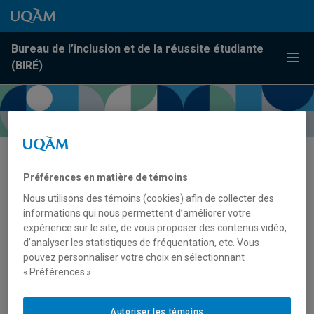
Passer au contenu
Accéder au menu principal
Accéder à la recherche
Passer au contenu
Accéder au menu principal
Bureau de l’inclusion et de la réussite étudiante
Menu
(BIRÉ)
Ressources pour les personnes
Préférences en matière de témoins
enseignantes
Nous utilisons des témoins (cookies) afin de collecter des
informations qui nous permettent d’améliorer votre
expérience sur le site, de vous proposer des contenus vidéo,
d’analyser les statistiques de fréquentation, etc. Vous
pouvez personnaliser votre choix en sélectionnant
« Préférences ».
Autoriser les témoins