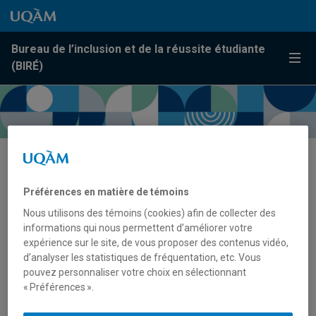
Passer au contenu
Accéder au menu principal
Accéder à la recherche
Passer au contenu
Accéder au menu principal
Bureau de l’inclusion et de la réussite étudiante
Menu
(BIRÉ)
Pour le personnel enseignant
Préférences en matière de témoins
Nous utilisons des témoins (cookies) afin de collecter des
informations qui nous permettent d’améliorer votre
Les examens avec aménagements à l’UQAM
expérience sur le site, de vous proposer des contenus vidéo,
d’analyser les statistiques de fréquentation, etc. Vous
pouvez personnaliser votre choix en sélectionnant
Tutoriel – comment remplir une demande
« Préférences ».
d’examen sur l’application