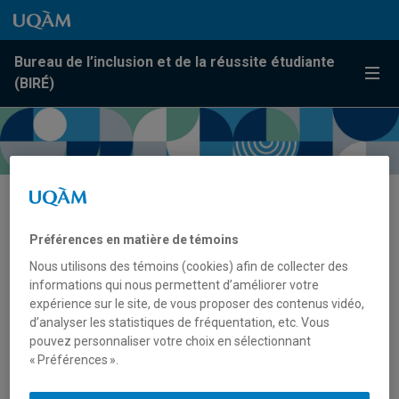
Passer au contenu
Accéder au menu principal
Accéder à la recherche
Passer au contenu
Accéder au menu principal
Bureau de l’inclusion et de la réussite étudiante
Menu
(BIRÉ)
Guide Queer de l’UQAM –
Préférences en matière de témoins
Juridique
Nous utilisons des témoins (cookies) afin de collecter des
informations qui nous permettent d’améliorer votre
expérience sur le site, de vous proposer des contenus vidéo,
d’analyser les statistiques de fréquentation, etc. Vous
pouvez personnaliser votre choix en sélectionnant
« Préférences ».