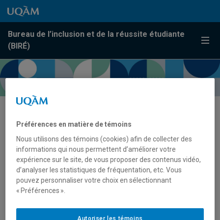
Passer au contenu
Accéder au menu principal
Accéder à la recherche
Passer au contenu
Accéder au menu principal
Bureau de l’inclusion et de la réussite étudiante
Menu
(BIRÉ)
Issues de l’international
Préférences en matière de témoins
Nous utilisons des témoins (cookies) afin de collecter des
informations qui nous permettent d’améliorer votre
expérience sur le site, de vous proposer des contenus vidéo,
d’analyser les statistiques de fréquentation, etc. Vous
pouvez personnaliser votre choix en sélectionnant
« Préférences ».
Autoriser les témoins