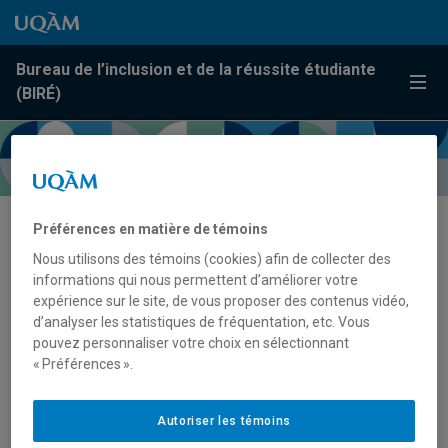
Passer au contenu
Accéder au menu principal
Accéder à la recherche
Passer au contenu
Accéder au menu principal
Bureau de l’inclusion et de la réussite étudiante
Menu
(BIRÉ)
Préférences en matière de témoins
Archives :
Messages d'info
Nous utilisons des témoins (cookies) afin de collecter des
informations qui nous permettent d’améliorer votre
expérience sur le site, de vous proposer des contenus vidéo,
d’analyser les statistiques de fréquentation, etc. Vous
Aucun résultat trouvé
pouvez personnaliser votre choix en sélectionnant
« Préférences ».
Autoriser les témoins