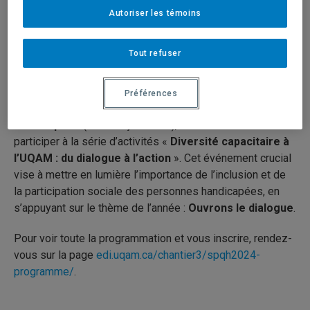
personnes
Autoriser les témoins
Tout refuser
Préférences
handicapées
(1er au 7 juin 2024), nous vous invitons à
participer à la série d’activités «
Diversité capacitaire à
l’UQAM : du dialogue à l’action
». Cet événement crucial
vise à mettre en lumière l’importance de l’inclusion et de
la participation sociale des personnes handicapées, en
s’appuyant sur le thème de l’année :
Ouvrons le dialogue
.
Pour voir toute la programmation et vous inscrire, rendez-
vous sur la page
edi.uqam.ca/chantier3/spqh2024-
programme/
.