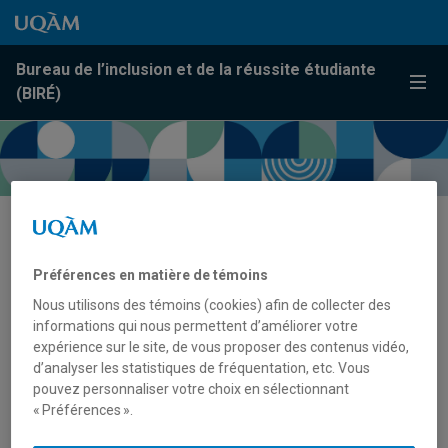
Passer au contenu
Accéder au menu principal
Accéder à la recherche
Passer au contenu
Accéder au menu principal
Bureau de l’inclusion et de la réussite étudiante
Menu
(BIRÉ)
3 juin 2024 | Un journée
Préférences en matière de témoins
d’activités pour la diversité
Nous utilisons des témoins (cookies) afin de collecter des
capacitaire à l’UQAM
informations qui nous permettent d’améliorer votre
expérience sur le site, de vous proposer des contenus vidéo,
d’analyser les statistiques de fréquentation, etc. Vous
Dans le cadre
pouvez personnaliser votre choix en sélectionnant
de la
Semaine
« Préférences ».
québécoise
des