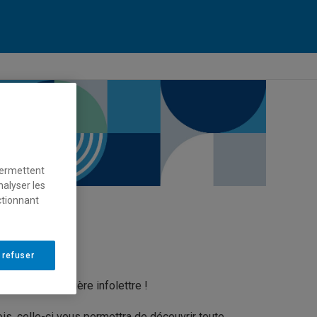
permettent
nalyser les
ctionnant
 refuser
lancer sa première infolettre !
s, celle-ci vous permettra de découvrir toute