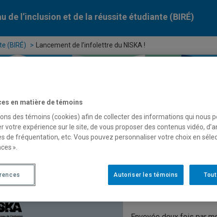
u de l’inclusion et de la réussite étudiante (BIRÉ)
te (BIRÉ)
Lancement de l’infolettre du NISKA !
ces en matière de témoins
sons des témoins (cookies) afin de collecter des informations qui nous 
r votre expérience sur le site, de vous proposer des contenus vidéo, d’a
es de fréquentation, etc. Vous pouvez personnaliser votre choix en séle
ces ».
cement de l’infolettre du NISKA !
érences
Autoriser les témoins
Tout
Le
NISKA
est heureux de 
Envoyée deux fois par moi