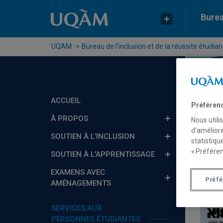
Passer au contenu
Accéder au menu principal
Accéder à la recherche
Burea
UQAM
Bureau de l’inclusion et de la réussite étudian
ACCUEIL
Préféren
À PROPOS
Nous utili
d’améliore
SOUTIEN À L’INCLUSION
statistiqu
« Préféren
SOUTIEN À L’APPRENTISSAGE
Lan
EXAMENS AVEC
Préf
AMÉNAGEMENTS
SERVICES AUX
PERSONNES ÉTUDIANTES