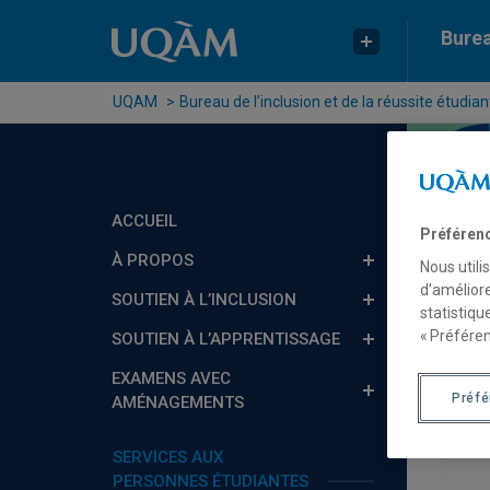
Passer au contenu
Accéder au menu principal
Accéder à la recherche
Burea
UQAM
Bureau de l’inclusion et de la réussite étudian
ACCUEIL
Préféren
À PROPOS
Nous utili
d’améliore
SOUTIEN À L’INCLUSION
statistiqu
« Préféren
SOUTIEN À L’APPRENTISSAGE
Con
EXAMENS AVEC
Préf
AMÉNAGEMENTS
SERVICES AUX
PERSONNES ÉTUDIANTES