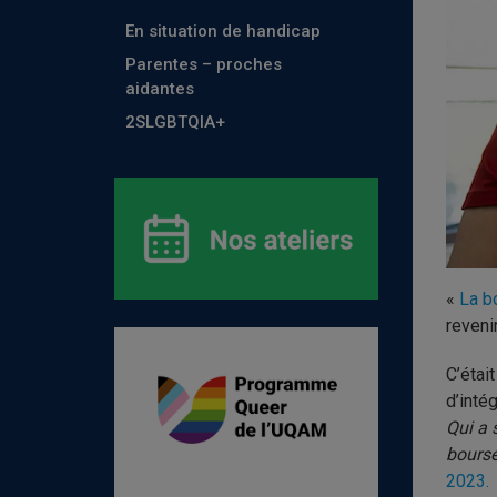
En situation de handicap
Parentes – proches
aidantes
2SLGBTQIA+
«
La b
reveni
C’étai
d’inté
Qui a 
bourse
2023.