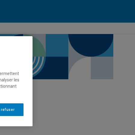
permettent
nalyser les
ctionnant
 refuser