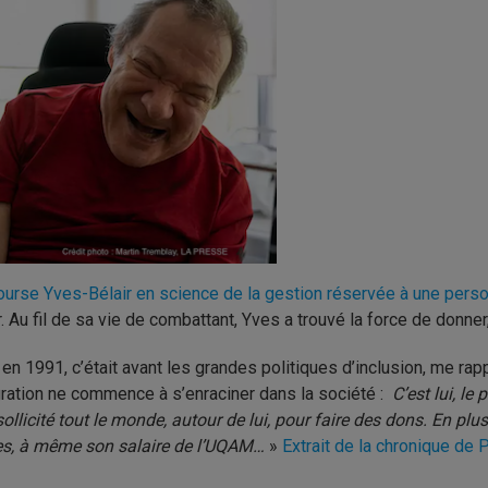
ourse Yves-Bélair en science de la gestion réservée à une perso
r. Au fil de sa vie de combattant, Yves a trouvé la force de donne
t en 1991, c’était avant les grandes politiques d’inclusion, me rapp
gration ne commence à s’enraciner dans la société :
C’est lui, le
sollicité tout le monde, autour de lui, pour faire des dons. En plu
s, à même son salaire de l’UQAM…
»
Extrait de la chronique de