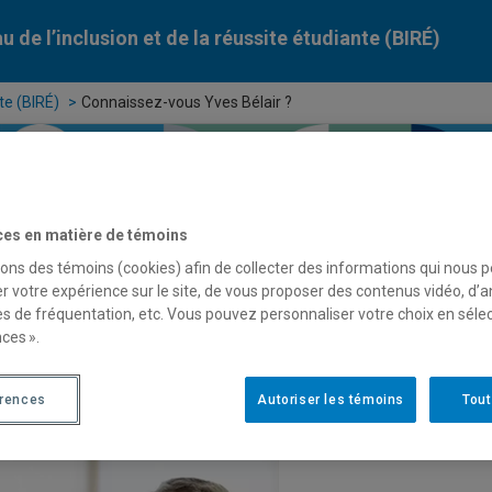
u de l’inclusion et de la réussite étudiante (BIRÉ)
te (BIRÉ)
Connaissez-vous Yves Bélair ?
ces en matière de témoins
sons des témoins (cookies) afin de collecter des informations qui nous 
r votre expérience sur le site, de vous proposer des contenus vidéo, d’a
es de fréquentation, etc. Vous pouvez personnaliser votre choix en séle
ces ».
naissez-vous Yves Bélair ?
érences
Autoriser les témoins
Tout