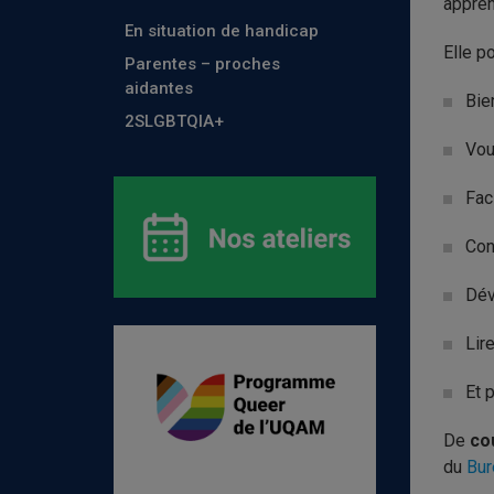
appren
En situation de handicap
Elle p
Parentes – proches
aidantes
Bie
2SLGBTQIA+
Vou
Fac
Con
Dév
Lir
Et 
De
co
du
Bur