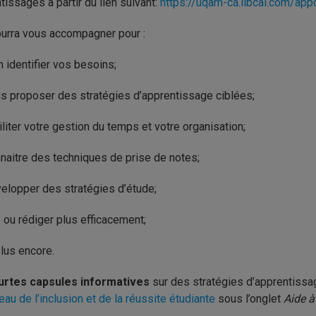
tissages à partir du lien suivant:
https://uqam-ca.libcal.com/app
ourra vous accompagner pour :
n identifier vos besoins;
s proposer des stratégies d’apprentissage ciblées;
iliter votre gestion du temps et votre organisation;
naitre des techniques de prise de notes;
elopper des stratégies d’étude;
e ou rédiger plus efficacement;
plus encore.
urtes capsules informatives
sur des stratégies d’apprentissa
eau de l’inclusion et de la réussite étudiante
sous l’onglet
Aide à 