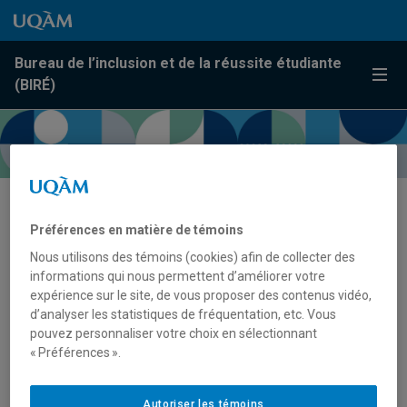
Passer au contenu
Accéder au menu principal
Accéder à la recherche
Passer au contenu
Accéder au menu principal
Bureau de l’inclusion et de la réussite étudiante
Menu
(BIRÉ)
Soutien technologique
Préférences en matière de témoins
Nous utilisons des témoins (cookies) afin de collecter des
informations qui nous permettent d’améliorer votre
expérience sur le site, de vous proposer des contenus vidéo,
d’analyser les statistiques de fréquentation, etc. Vous
pouvez personnaliser votre choix en sélectionnant
« Préférences ».
Autoriser les témoins