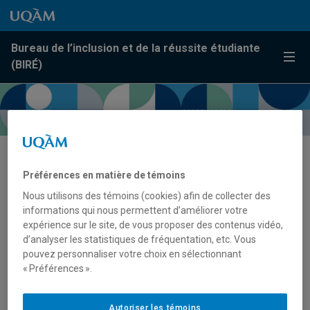
Passer au contenu
Accéder au menu principal
Accéder à la recherche
Passer au contenu
Accéder au menu principal
Bureau de l’inclusion et de la réussite étudiante
Menu
(BIRÉ)
Recherche web
Préférences en matière de témoins
Nous utilisons des témoins (cookies) afin de collecter des
informations qui nous permettent d’améliorer votre
expérience sur le site, de vous proposer des contenus vidéo,
d’analyser les statistiques de fréquentation, etc. Vous
pouvez personnaliser votre choix en sélectionnant
« Préférences ».
Autoriser les témoins