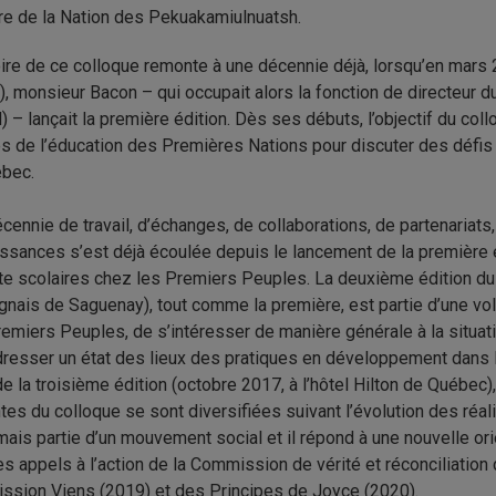
 de la Nation des Pekuakamiulnuatsh.
oire de ce colloque remonte à une décennie déjà, lorsqu’en mars 
, monsieur Bacon – qui occupait alors la fonction de directeur 
 – lançait la première édition. Dès ses débuts, l’objectif du collo
es de l’éducation des Premières Nations pour discuter des défis
ébec.
cennie de travail, d’échanges, de collaborations, de partenaria
ssances s’est déjà écoulée depuis le lancement de la première é
te scolaires chez les Premiers Peuples. La deuxième édition du 
nais de Saguenay), tout comme la première, est partie d’une vol
emiers Peuples, de s’intéresser de manière générale à la situa
dresser un état des lieux des pratiques en développement dans
 de la troisième édition (octobre 2017, à l’hôtel Hilton de Québec)
tes du colloque se sont diversifiées suivant l’évolution des réal
ais partie d’un mouvement social et il répond à une nouvelle ori
es appels à l’action de la Commission de vérité et réconciliation
sion Viens (2019) et des Principes de Joyce (2020).