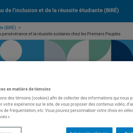
u de l’inclusion et de la réussite étudiante (BIRÉ)
te (BIRÉ)
 persévérance et la réussite scolaires chez les Premiers Peuples
ces en matière de témoins
sons des témoins (cookies) afin de collecter des informations qui nous 
r votre expérience sur le site, de vous proposer des contenus vidéo, d’a
el à communications – 6e édition d
es de fréquentation, etc. Vous pouvez personnaliser votre choix en séle
ces ».
sévérance et la réussite scolaires 