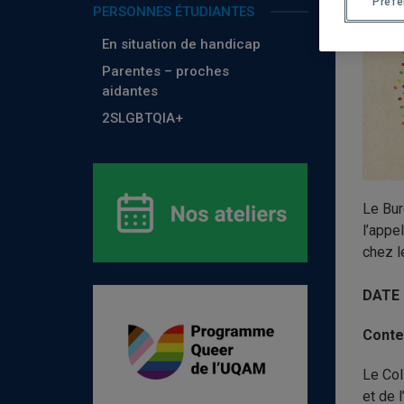
Préf
PERSONNES ÉTUDIANTES
En situation de handicap
Parentes – proches
aidantes
2SLGBTQIA+
Le Bur
l’appe
chez l
DATE 
Conte
Le Col
et de 