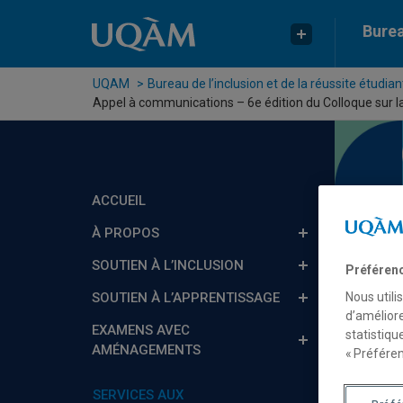
Passer au contenu
Accéder au menu principal
Accéder à la recherche
Burea
UQAM
Bureau de l’inclusion et de la réussite étudian
Appel à communications – 6e édition du Colloque sur la
ACCUEIL
À PROPOS
SOUTIEN À L’INCLUSION
Préféren
Nous utili
SOUTIEN À L’APPRENTISSAGE
d’améliore
App
EXAMENS AVEC
statistiqu
AMÉNAGEMENTS
« Préféren
per
SERVICES AUX