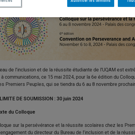
érences
Autoriser les témoins
Tout
eau de l’inclusion et de la réussite étudiante de l’UQAM est ext
l à communications, ce 15 mai 2024, pour la 6e édition du Colloqu
es Premiers Peuples, qui se tiendra du 6 au 8 novembre prochai
LIMITE DE SOUMISSION : 30 juin 2024
xte du Colloque
loque sur la persévérance et la réussite scolaires chez les Pre
l’engagement du directeur du Bureau de l’inclusion et de la réuss