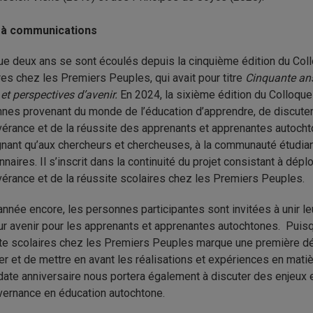
 à communications
e deux ans se sont écoulés depuis la cinquième édition du Collo
res chez les Premiers Peuples, qui avait pour titre
Cinquante ans
n et perspectives d’avenir.
En 2024, la sixième édition du Colloque 
nes provenant du monde de l’éducation d’apprendre, de discuter 
érance et de la réussite des apprenants et apprenantes autoch
nant qu’aux chercheurs et chercheuses, à la communauté étudian
nnaires. Il s’inscrit dans la continuité du projet consistant à dép
érance et de la réussite scolaires chez les Premiers Peuples.
année encore, les personnes participantes sont invitées à unir le
ur avenir pour les apprenants et apprenantes autochtones. Puisq
te scolaires chez les Premiers Peuples marque une première déce
er et de mettre en avant les réalisations et expériences en ma
date anniversaire nous portera également à discuter des enjeux e
vernance en éducation autochtone.