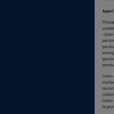
Appel
Presqu
scolai
: bila
person
persév
enseig
gestio
persév
Cette 
meille
réussi
célébr
Cette 
la gou