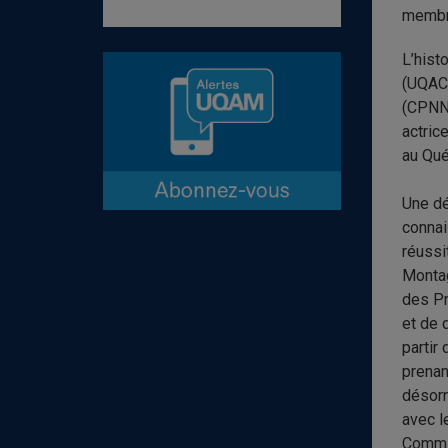
membre
L’hist
(UQAC)
(CPNN)
actric
au Qu
Une dé
connai
réussi
Montag
des Pr
et de 
partir
prenan
désorm
avec l
Commis