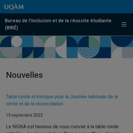
Passer au contenu
Accéder au menu principal
Accéder à la recherche
Passer au contenu
Accéder au menu principal
Bureau de l’inclusion et de la réussite étudiante
Menu
(BIRÉ)
Nouvelles
Table ronde et kiosque pour la Journée nationale de la
vérité et de la réconciliation
19 septembre 2023
Le NISKA est heureux de vous convier à la table ronde