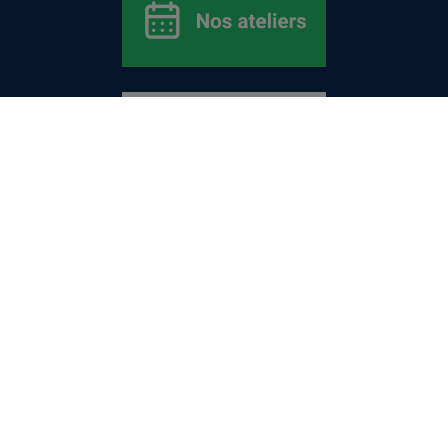
Bureau de l’inclusion et de la réussite étudiante
(BIRÉ)
Nous joindre
UQAM - Université du Québec à Montréal